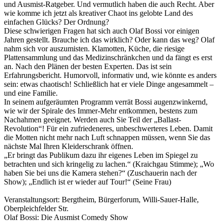
und Ausmist-Ratgeber. Und vermutlich haben die auch Recht. Aber
wie komme ich jetzt als kreativer Chaot ins gelobte Land des
einfachen Glücks? Der Ordnung?
Diese schwierigen Fragen hat sich auch Olaf Bossi vor einigen
Jahren gestellt. Brauche ich das wirklich? Oder kann das weg? Olaf
nahm sich vor auszumisten. Klamotten, Küche, die riesige
Plattensammlung und das Medizinschränkchen und da fängt es erst
an. Nach den Plänen der besten Experten. Das ist sein
Erfahrungsbericht. Humorvoll, informativ und, wie könnte es anders
sein: etwas chaotisch! Schließlich hat er viele Dinge angesammelt –
und eine Familie.
In seinem aufgeräumten Programm verrät Bossi augenzwinkernd,
wie wir der Spirale des Immer-Mehr entkommen, bestens zum
Nachahmen geeignet. Werden auch Sie Teil der „Ballast-
Revolution“! Für ein zufriedeneres, unbeschwerteres Leben. Damit
die Motten nicht mehr nach Luft schnappen müssen, wenn Sie das
nächste Mal Ihren Kleiderschrank öffnen.
„Er bringt das Publikum dazu ihr eigenes Leben im Spiegel zu
betrachten und sich kringelig zu lachen.“ (Kraichgau Stimme); „Wo
haben Sie bei uns die Kamera stehen?“ (Zuschauerin nach der
Show); „Endlich ist er wieder auf Tour!“ (Seine Frau)
Veranstaltungsort: Bergtheim, Bürgerforum, Willi-Sauer-Halle,
Oberpleichfelder Str.
Olaf Bossi: Die Ausmist Comedy Show