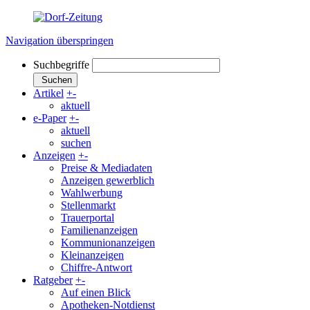
Navigation überspringen
Suchbegriffe
Suchen
Artikel
+
-
aktuell
e-Paper
+
-
aktuell
suchen
Anzeigen
+
-
Preise & Mediadaten
Anzeigen gewerblich
Wahlwerbung
Stellenmarkt
Trauerportal
Familienanzeigen
Kommunionanzeigen
Kleinanzeigen
Chiffre-Antwort
Ratgeber
+
-
Auf einen Blick
Apotheken-Notdienst