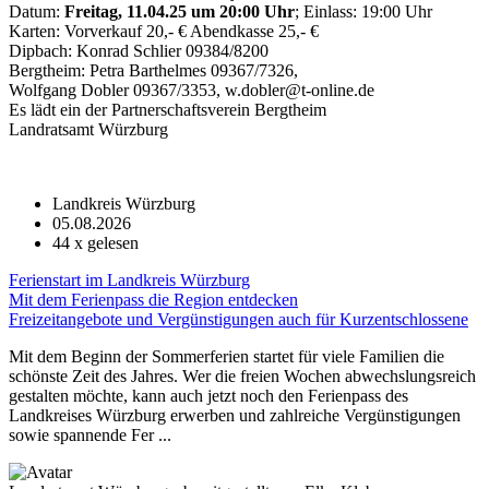
Datum:
Freitag, 11.04.25 um 20:00 Uhr
; Einlass: 19:00 Uhr
Karten: Vorverkauf 20,- € Abendkasse 25,- €
Dipbach: Konrad Schlier 09384/8200
Bergtheim: Petra Barthelmes 09367/7326,
Wolfgang Dobler 09367/3353, w.dobler@t-online.de
Es lädt ein der Partnerschaftsverein Bergtheim
Landratsamt Würzburg
Landkreis Würzburg
05.08.2026
44
x gelesen
Ferienstart im Landkreis Würzburg
Mit dem Ferienpass die Region entdecken
Freizeitangebote und Vergünstigungen auch für Kurzentschlossene
Mit dem Beginn der Sommerferien startet für viele Familien die
schönste Zeit des Jahres. Wer die freien Wochen abwechslungsreich
gestalten möchte, kann auch jetzt noch den Ferienpass des
Landkreises Würzburg erwerben und zahlreiche Vergünstigungen
sowie spannende Fer ...