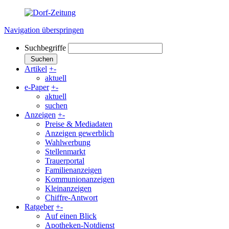
Navigation überspringen
Suchbegriffe
Suchen
Artikel
+
-
aktuell
e-Paper
+
-
aktuell
suchen
Anzeigen
+
-
Preise & Mediadaten
Anzeigen gewerblich
Wahlwerbung
Stellenmarkt
Trauerportal
Familienanzeigen
Kommunionanzeigen
Kleinanzeigen
Chiffre-Antwort
Ratgeber
+
-
Auf einen Blick
Apotheken-Notdienst