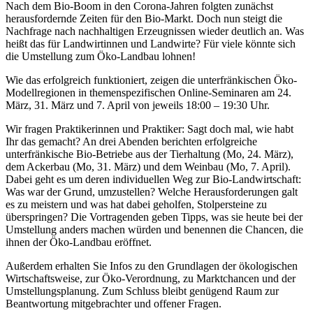
Nach dem Bio-Boom in den Corona-Jahren folgten zunächst
herausfordernde Zeiten für den Bio-Markt. Doch nun steigt die
Nachfrage nach nachhaltigen Erzeugnissen wieder deutlich an. Was
heißt das für Landwirtinnen und Landwirte? Für viele könnte sich
die Umstellung zum Öko-Landbau lohnen!
Wie das erfolgreich funktioniert, zeigen die unterfränkischen Öko-
Modellregionen in themenspezifischen Online-Seminaren am 24.
März, 31. März und 7. April von jeweils 18:00 – 19:30 Uhr.
Wir fragen Praktikerinnen und Praktiker: Sagt doch mal, wie habt
Ihr das gemacht? An drei Abenden berichten erfolgreiche
unterfränkische Bio-Betriebe aus der Tierhaltung (Mo, 24. März),
dem Ackerbau (Mo, 31. März) und dem Weinbau (Mo, 7. April).
Dabei geht es um deren individuellen Weg zur Bio-Landwirtschaft:
Was war der Grund, umzustellen? Welche Herausforderungen galt
es zu meistern und was hat dabei geholfen, Stolpersteine zu
überspringen? Die Vortragenden geben Tipps, was sie heute bei der
Umstellung anders machen würden und benennen die Chancen, die
ihnen der Öko-Landbau eröffnet.
Außerdem erhalten Sie Infos zu den Grundlagen der ökologischen
Wirtschaftsweise, zur Öko-Verordnung, zu Marktchancen und der
Umstellungsplanung. Zum Schluss bleibt genügend Raum zur
Beantwortung mitgebrachter und offener Fragen.