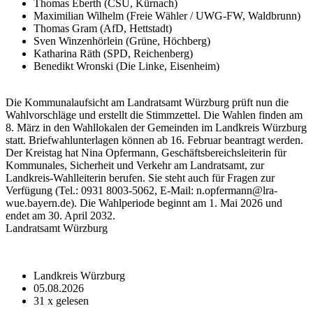
Thomas Eberth (CSU, Kürnach)
Maximilian Wilhelm (Freie Wähler / UWG-FW, Waldbrunn)
Thomas Gram (AfD, Hettstadt)
Sven Winzenhörlein (Grüne, Höchberg)
Katharina Räth (SPD, Reichenberg)
Benedikt Wronski (Die Linke, Eisenheim)
Die Kommunalaufsicht am Landratsamt Würzburg prüft nun die
Wahlvorschläge und erstellt die Stimmzettel. Die Wahlen finden am
8. März in den Wahllokalen der Gemeinden im Landkreis Würzburg
statt. Briefwahlunterlagen können ab 16. Februar beantragt werden.
Der Kreistag hat Nina Opfermann, Geschäftsbereichsleiterin für
Kommunales, Sicherheit und Verkehr am Landratsamt, zur
Landkreis-Wahlleiterin berufen. Sie steht auch für Fragen zur
Verfügung (Tel.: 0931 8003-5062, E-Mail: n.opfermann@lra-
wue.bayern.de). Die Wahlperiode beginnt am 1. Mai 2026 und
endet am 30. April 2032.
Landratsamt Würzburg
Landkreis Würzburg
05.08.2026
31
x gelesen