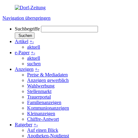
Navigation überspringen
Suchbegriffe
Suchen
Artikel
+
-
aktuell
e-Paper
+
-
aktuell
suchen
Anzeigen
+
-
Preise & Mediadaten
Anzeigen gewerblich
Wahlwerbung
Stellenmarkt
Trauerportal
Familienanzeigen
Kommunionanzeigen
Kleinanzeigen
Chiffre-Antwort
Ratgeber
+
-
Auf einen Blick
Apotheken-Notdienst