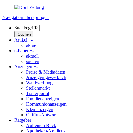
Navigation überspringen
Suchbegriffe
Suchen
Artikel
+
-
aktuell
e-Paper
+
-
aktuell
suchen
Anzeigen
+
-
Preise & Mediadaten
Anzeigen gewerblich
Wahlwerbung
Stellenmarkt
Trauerportal
Familienanzeigen
Kommunionanzeigen
Kleinanzeigen
Chiffre-Antwort
Ratgeber
+
-
Auf einen Blick
Apotheken-Notdienst