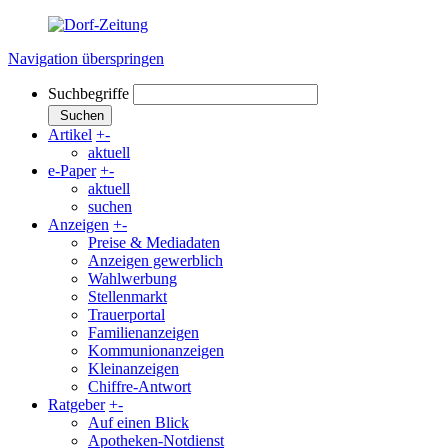
Navigation überspringen
Suchbegriffe
Suchen
Artikel
+
-
aktuell
e-Paper
+
-
aktuell
suchen
Anzeigen
+
-
Preise & Mediadaten
Anzeigen gewerblich
Wahlwerbung
Stellenmarkt
Trauerportal
Familienanzeigen
Kommunionanzeigen
Kleinanzeigen
Chiffre-Antwort
Ratgeber
+
-
Auf einen Blick
Apotheken-Notdienst