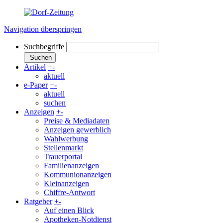
Navigation überspringen
Suchbegriffe
Suchen
Artikel
+
-
aktuell
e-Paper
+
-
aktuell
suchen
Anzeigen
+
-
Preise & Mediadaten
Anzeigen gewerblich
Wahlwerbung
Stellenmarkt
Trauerportal
Familienanzeigen
Kommunionanzeigen
Kleinanzeigen
Chiffre-Antwort
Ratgeber
+
-
Auf einen Blick
Apotheken-Notdienst