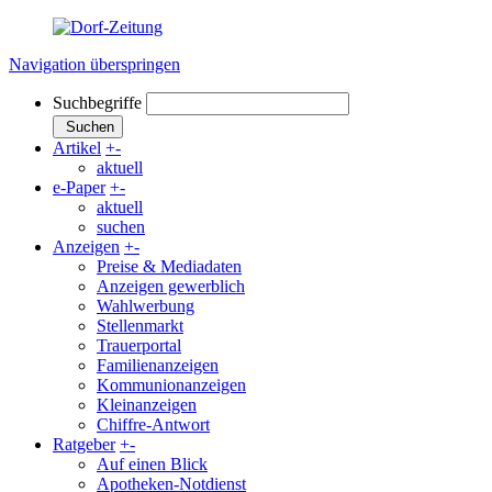
Navigation überspringen
Suchbegriffe
Suchen
Artikel
+
-
aktuell
e-Paper
+
-
aktuell
suchen
Anzeigen
+
-
Preise & Mediadaten
Anzeigen gewerblich
Wahlwerbung
Stellenmarkt
Trauerportal
Familienanzeigen
Kommunionanzeigen
Kleinanzeigen
Chiffre-Antwort
Ratgeber
+
-
Auf einen Blick
Apotheken-Notdienst